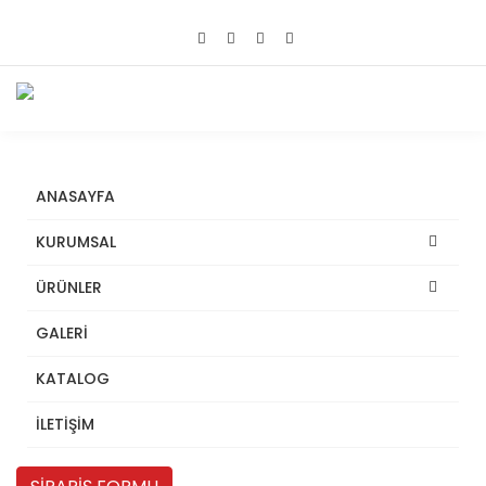
ANASAYFA
KURUMSAL
ÜRÜNLER
Bahçe Mobilyaları
GALERİ
Kategori :
Bahçe Mobilyaları
KATALOG
GYD 154
Ürün Kodu:
İLETİŞİM