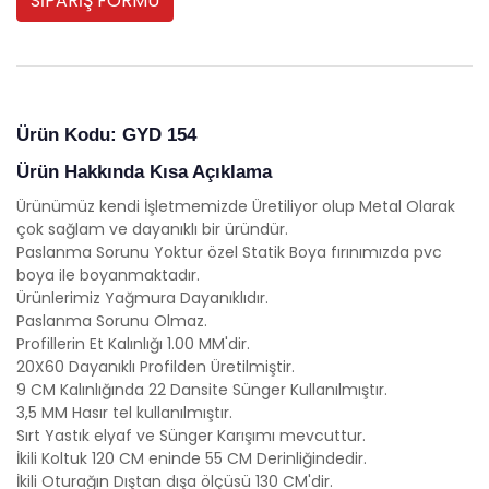
SİPARİŞ FORMU
Ürün Kodu: GYD 154
Ürün Hakkında Kısa Açıklama
Ürünümüz kendi İşletmemizde Üretiliyor olup Metal Olarak
çok sağlam ve dayanıklı bir üründür.
Paslanma Sorunu Yoktur özel Statik Boya fırınımızda pvc
boya ile boyanmaktadır.
Ürünlerimiz Yağmura Dayanıklıdır.
Paslanma Sorunu Olmaz.
Profillerin Et Kalınlığı 1.00 MM'dir.
20X60 Dayanıklı Profilden Üretilmiştir.
9 CM Kalınlığında 22 Dansite Sünger Kullanılmıştır.
3,5 MM Hasır tel kullanılmıştır.
Sırt Yastık elyaf ve Sünger Karışımı mevcuttur.
İkili Koltuk 120 CM eninde 55 CM Derinliğindedir.
İkili Oturağın Dıştan dışa ölçüsü 130 CM'dir.