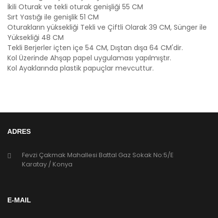
İkili Oturak ve tekli oturak genişliği 55 CM
Sırt Yastığı ile genişlik 51 CM
Oturakların yüksekliği Tekli ve Çiftli Olarak 39 CM, Sünger ile
Yüksekliği 48 CM
Tekli Berjerler içten içe 54 CM, Dıştan dışa 64 CM'dir.
Kol Üzerinde Ahşap papel uygulaması yapılmıştır.
Kol Ayaklarında plastik papuçlar mevcuttur.
ADRES
Fevzi Çakmak Mahallesi Battal Gaz Sokak No:5/E
Karatay / Konya
E-MAIL