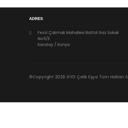
ADRES
Fevzi Çakmak Mahallesi Battal Gaz Sokak
No:5/E
Karatay / Konya
©Copyright
2026
GYD Çelik Eşya Tüm Hakları Sak