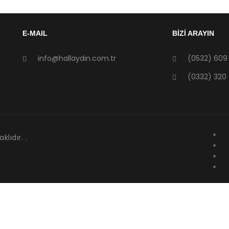
E-MAIL
BİZİ ARAYIN
info@hallaydın.com.tr
(0532) 609
(0332) 320 
lıdır. .